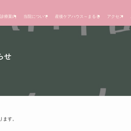
診療案内
当院について
産後ケアハウス～まるる
アクセス
らせ
ります。