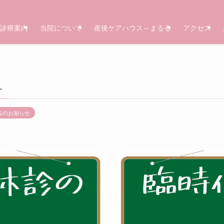
診療案内
当院について
産後ケアハウス～まるる
アクセス
–
去のお知らせ